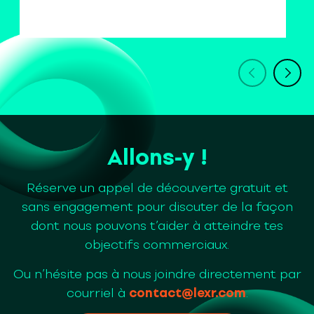
Allons-y !
Réserve un appel de découverte gratuit et
sans engagement pour discuter de la façon
dont nous pouvons t’aider à atteindre tes
objectifs commerciaux.
Ou n’hésite pas à nous joindre directement par
courriel à
contact@lexr.com
.