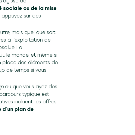
s’agisse de
é sociale ou de la mise
us appuyez sur des
utre, mais quel que soit
es à l’exploitation de
bsolue. La
out le monde, et même si
n place des éléments de
oup de temps si vous
ap
ou que vous ayez des
 parcours typique est
natives incluent les offres
 d’un plan de