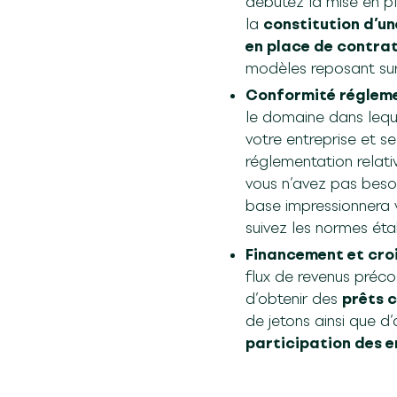
débutez la mise en pl
la
constitution d’une
en place de contrat
modèles reposant sur 
Conformité régleme
le domaine dans leque
votre entreprise et 
réglementation relat
vous n’avez pas beso
base impressionnera v
suivez les normes étab
Financement et croi
flux de revenus préco
d’obtenir des
prêts c
de jetons ainsi que d
participation des 