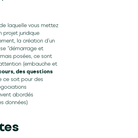
de laquelle vous mettez
 projet juridique
ement, la création d’un
ase “démarrage et
rmais posées, ce sont
e attention (embauche et
cours, des questions
e ce soit pour des
égociations
ouvent abordés
es données).
tes