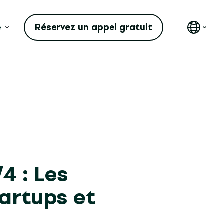
Réservez un appel gratuit
é
4 : Les
artups et
s