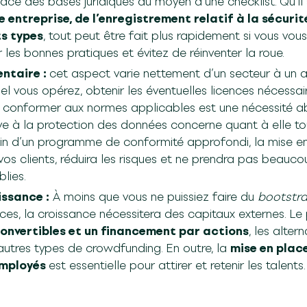
ace des bases juridiques au moyen d’une checklist. Qu’il 
 entreprise, de l’enregistrement relatif à la sécurit
s types
, tout peut être fait plus rapidement si vous vo
les bonnes pratiques et évitez de réinventer la roue.
ntaire :
cet aspect varie nettement d’un secteur à un a
l vous opérez, obtenir les éventuelles licences nécessair
se conformer aux normes applicables est une nécessité a
ive à la protection des données concerne quant à elle t
in d’un programme de conformité approfondi, la mise e
os clients, réduira les risques et ne prendra pas beauc
lies.
ssance :
À moins que vous ne puissiez faire du
bootstr
ces, la croissance nécessitera des capitaux externes. Le
onvertibles et un financement par actions
, les alter
’autres types de crowdfunding. En outre, la
mise en place
employés
est essentielle pour attirer et retenir les talents.