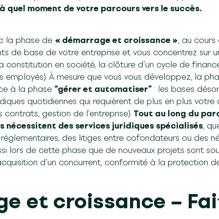
 à quel moment de votre parcours vers le succès.
ec la phase de
« démarrage et croissance »
,
au cours 
ts de base de votre entreprise et vous concentrez sur un
 constitution en société, la clôture d’un cycle de financ
es employés). À mesure que vous vous développez, la ph
ace à la phase
“gérer et automatiser”
: les bases déso
idiques quotidiennes qui requièrent de plus en plus votr
 contrats, gestion de l’entreprise).
Tout au long du par
s nécessitent des services juridiques spécialisés
, qu
réglementaires, des litiges entre cofondateurs ou des n
ussi lors de cette phase que de nouveaux projets sont s
acquisition d’un concurrent, conformité à la protection d
e et croissance – Fai