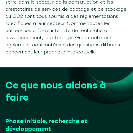
serre dans le secteur de la construction et les
prestataires de services de captage et de stockage
du CO2 sont tous soumis à des réglementations
spécifiques à leur secteur. Comme toutes les
entreprises à forte intensité de recherche
et
développement
, les start-ups
GreenTech
sont
également confrontées à des questions difficiles
concernant leur propriété intellectuelle.
Ce que nous aidons à
faire
Phase
initiale
, recherche et
développement