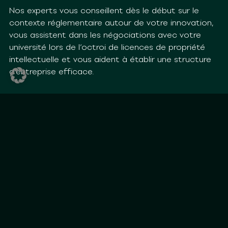
N
os experts vous conseillent dès le début sur l
e
contexte
réglementaire
autour de votre
innovation,
vous assistent dans
les
négociations avec votre
université lors de l
‘octroi
de licences
de propriété
intellectuelle
et vous aident à établir une structure
d’entreprise efficace.
Croissance
et mise sur le
marché
A commercialisation, la distribution et le marketing
impliquent de nombreuses
étapes
juridiques – nos
experts vous aident en matière de contrats, de
réglementation et de propriété intellectuelle. Nous
vous aidons également à lever des fonds ou à
mettre en place des collaborations de recherche ou
des
joint ventures
.