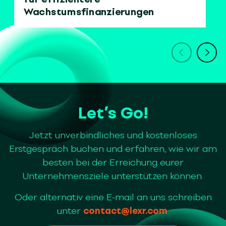
Wachstumsfinanzierungen
Let’s Go!
Jetzt unverbindliches und kostenloses
Erstgespräch buchen und erfahren, wie wir am
besten bei der Erreichung eurer
Unternehmensziele unterstützen können.
Oder alternativ eine E-mail an uns schreiben
unter
contact@lexr.com
.