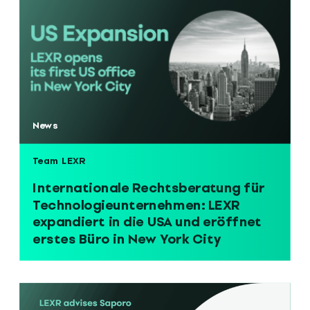
News
Team LEXR
Internationale Rechtsberatung für
Technologieunternehmen: LEXR
expandiert in die USA und eröffnet
erstes Büro in New York City