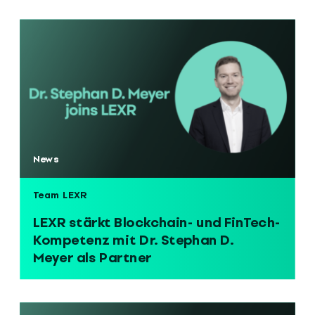
News
Team LEXR
LEXR stärkt Blockchain- und FinTech-
Kompetenz mit Dr. Stephan D.
Meyer als Partner