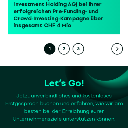
Investment Holding AG) bei ihrer
erfolgreichen Pre‑Funding‑ und
Crowd‑Investing‑Kampagne über
insgesamt CHF 4 Mio
1
2
3
Let’s Go!
Jetzt unverbindliches und kostenloses
Erstgespräch buchen und erfahren, wie wir am
besten bei der Erreichung eurer
Unternehmensziele unterstützen können.