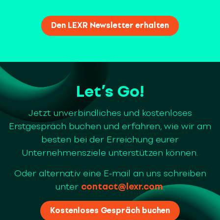
Let’s Go!
Jetzt unverbindliches und kostenloses
Erstgespräch buchen und erfahren, wie wir am
besten bei der Erreichung eurer
Unternehmensziele unterstützen können.
Oder alternativ eine E-mail an uns schreiben
unter
contact@lexr.com
.
Kostenloses Gespräch buchen