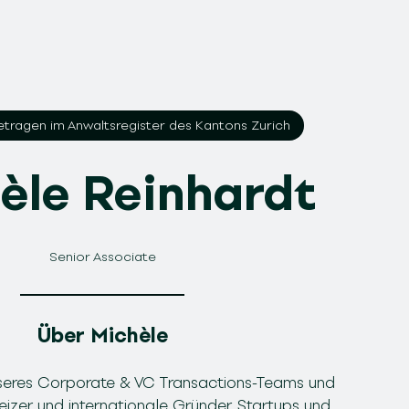
etragen im Anwaltsregister des Kantons Zurich
èle Reinhardt
Senior Associate
Über Michèle
unseres Corporate & VC Transactions-Teams und
izer und internationale Gründer, Startups und