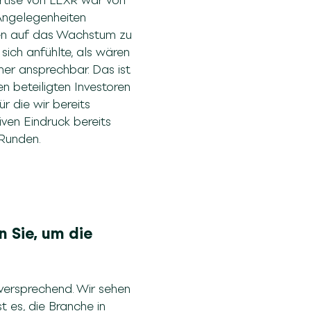
rtise von LEXR war von
 Angelegenheiten
cen auf das Wachstum zu
ich anfühlte, als wären
mmer ansprechbar. Das ist
n beteiligten Investoren
r die wir bereits
ven Eindruck bereits
 Runden.
 Sie, um die
lversprechend. Wir sehen
t es, die Branche in