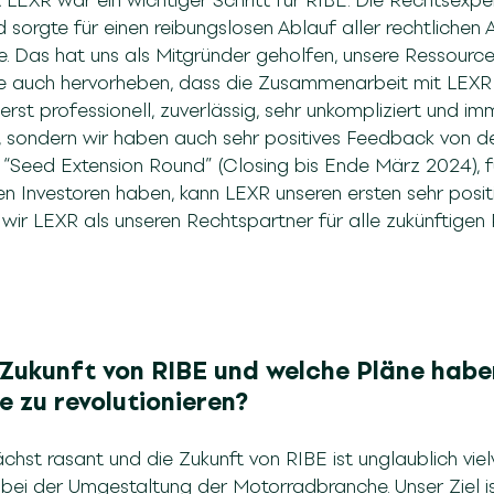
LEXR war ein wichtiger Schritt für RIBE. Die Rechtsexpe
sorgte für einen reibungslosen Ablauf aller rechtlichen
 Das hat uns als Mitgründer geholfen, unsere Ressour
te auch hervorheben, dass die Zusammenarbeit mit LEXR s
sserst professionell, zuverlässig, sehr unkompliziert und i
, sondern wir haben auch sehr positives Feedback von de
e “Seed Extension Round” (Closing bis Ende März 2024), fü
 Investoren haben, kann LEXR unseren ersten sehr positi
wir LEXR als unseren Rechtspartner für alle zukünftigen
 Zukunft von RIBE und welche Pläne haben
e zu revolutionieren?
st rasant und die Zukunft von RIBE ist unglaublich vie
 bei der Umgestaltung der Motorradbranche. Unser Ziel is