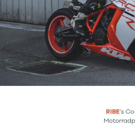
RIBE
’s C
Motorradpl