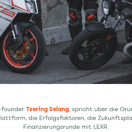
o-founder
Tsering Selang
, spricht über die Gr
attform, die Erfolgsfaktoren, die Zukunftspl
Finanzierungsrunde mit LEXR.