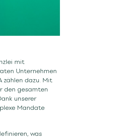
nzlei mit
eraten Unternehmen
A zählen dazu. Mit
ber den gesamten
Dank unserer
mplexe Mandate
efinieren, was