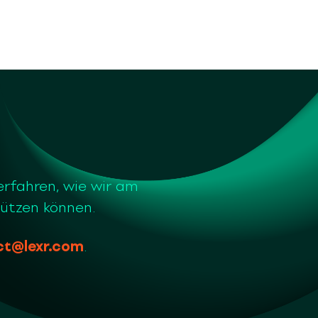
erfahren, wie wir am
tützen können.
ct@lexr.com
.