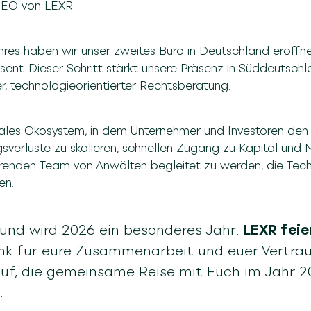
 CEO von LEXR.
es haben wir unser zweites Büro in Deutschland eröffnet
ent. Dieser Schritt stärkt unsere Präsenz in Süddeutschl
r, technologieorientierter Rechtsberatung.
lobales Ökosystem, in dem Unternehmer und Investoren de
verluste zu skalieren, schnellen Zugang zu Kapital und 
renden Team von Anwälten begleitet zu werden, die Tech
en.
rund wird 2026 ein besonderes Jahr:
LEXR feie
ank für eure Zusammenarbeit und euer Vertrau
auf, die gemeinsame Reise mit Euch im Jahr 
.