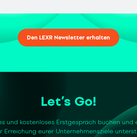
Let’s Go!
es und kostenloses Erstgespräch buchen und 
r Erreichung eurer Unternehmensziele unters