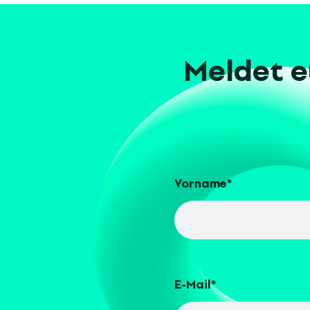
Meldet e
Vorname
*
E-Mail
*