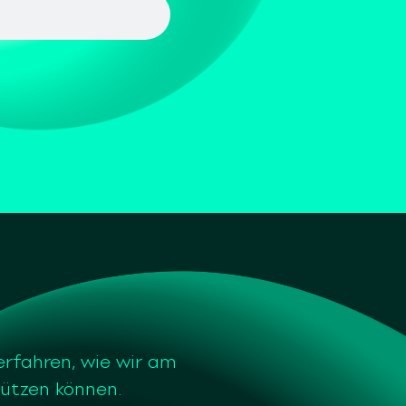
erfahren, wie wir am
tützen können.