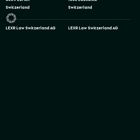
Switzerland
Switzerland
LEXR Law Switzerland AG
LEXR Law Switzerland AG
Oberer Graben 41
Gartenstrasse 6
9000 St. Gallen
6300 Zug
Switzerland
Switzerland
LEXR Finance GmbH
LEXR Tech AG
Promenade 73
Promenade 73
7270 Davos
7270 Davos
Switzerland
Switzerland
LEXR US PLLC
LEXR Germany
42 West Street
Rechtsanwalts GmbH
Brooklyn, NY 11222
Gormannstraße 14
USA
10119 Berlin