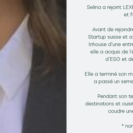
Selina a rejoint LEX
et f
Avant de rejoindr
Startup suisse et 
Inhouse d’une entr
elle a acquis de l
d’ESG et de 
Elle a terminé son ma
a passé un semes
Pendant son tem
destinations et cuisi
coudre un
* no